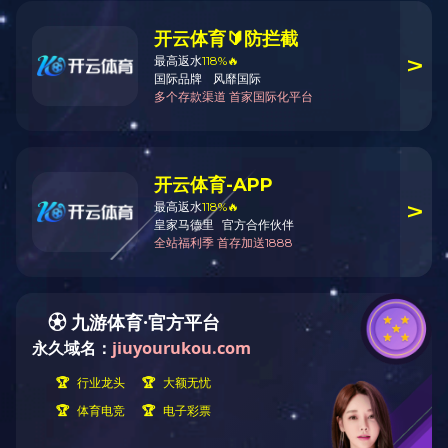
首页
人力资源
人才概况
>
>
人才概况
人力资源
人才概况
合肥通用院
招聘信息
优秀团队中产生