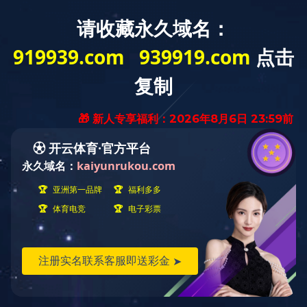
必一（中国）官方在线登录
新闻中心
人力资源
信息公开